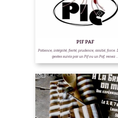
PIF PAF
Patience, intégrité, fierté, prudence, amitié, force. 
gestes suivis par un Pif ou un Paf, venez ..