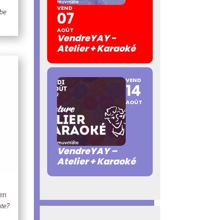
VEND
rbe
07
AOÛT
VendreYAY -
Atelier + Karaoké
VEND
14
AOÛT
VendreYAY –
Atelier + Karaoké
en
te?