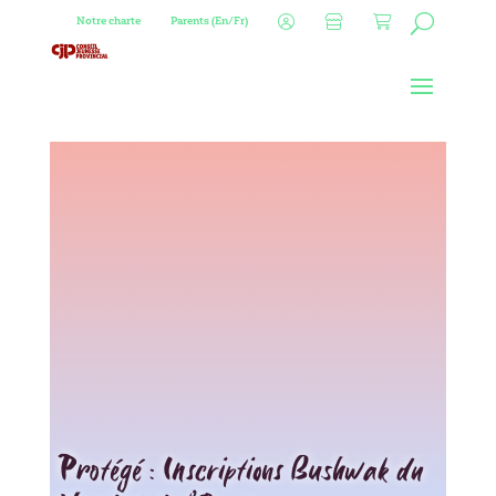
Notre charte
Parents (En/Fr)
Protégé : Inscriptions Bushwak du