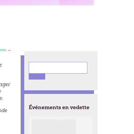
ions
→
t
Search
for:
tager
e
e.
Événements en vedette
ode