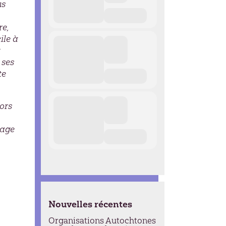
us
re,
ile à
t
 ses
te
lors
tage
Nouvelles récentes
Organisations Autochtones