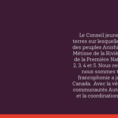
Le Conseil jeunes
terres sur lesquell
des peuples Anish
Métisse de la Riv
de la Première Nati
2, 3, 4 et 5. Nous 
nous sommes to
francophonie a j
Canada.
Avec la vé
communautés Autoc
et la coordination