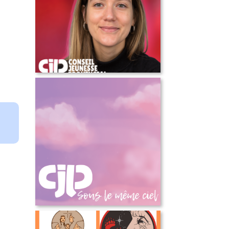
COMMUNIQUÉ DE
PRESSE – Annonce d’une
nouvelle direction
générale
Sous le même ciel – 50
ans du Cjp