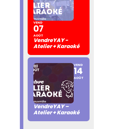
VEND
07
AOÛT
VendreYAY -
Atelier + Karaoké
VEND
14
AOÛT
VendreYAY –
Atelier + Karaoké