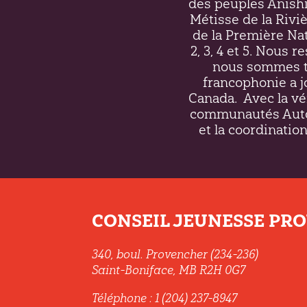
des peuples Anish
Métisse de la Riv
de la Première Nati
2, 3, 4 et 5. Nous 
nous sommes to
francophonie a j
Canada.
Avec la vé
communautés Autoc
et la coordination
CONSEIL JEUNESSE PROV
340, boul. Provencher (234-236)
Saint-Boniface, MB R2H 0G7
Téléphone : 1 (204) 237-8947