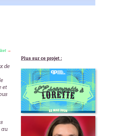
ket
→
Plus sur ce projet :
ix de
de
e et
nous
L’Escampette à Lorette –
es
appel aux artistes,
marchands, bénévoles et
e au
plus!