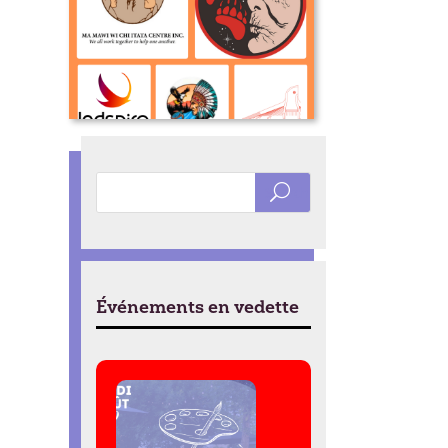
Organisations
Autochtones avec des
mandats visant les
jeunes au Manitoba et
Canada
Événements en vedette