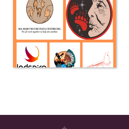
Organisations Autochtones avec des
mandats visant les jeunes au
Manitoba et Canada