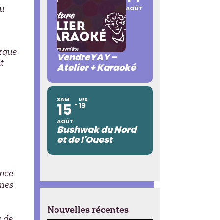
au
AOÛT
irque
VendreYAY –
nt
Atelier + Karaoké
SAM
MER
15
19
AOÛT
Bushwak du Nord
et de l'Ouest
ence
mes
Nouvelles récentes
s de