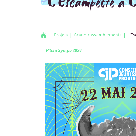
L’Escampette à L

Projets
Grand rassemblements
L'Es
←
P'tchi Sympo 2026