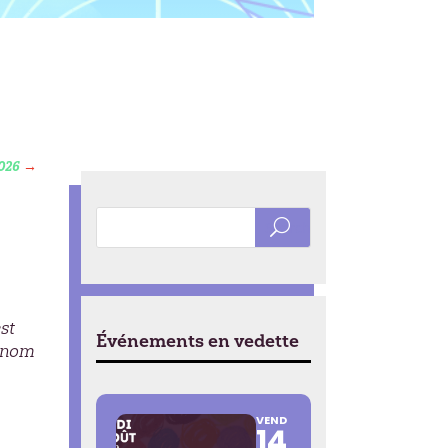
026
→
est
Événements en vedette
e nom
VEND
14