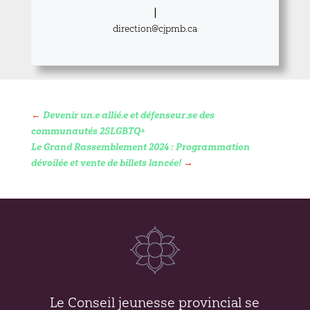
|
direction@cjpmb.ca
←
Devenir un.e allié.e et défenseur.se des
communautés 2SLGBTQ+
Le Grand Rassemblement 2024 : Programmation
dévoilée et vente de billets lancée!
→
Le Conseil jeunesse provincial se