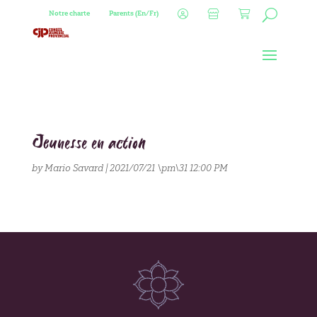
Notre charte
Parents (En/Fr)
Jeunesse en action
by
Mario Savard
|
2021/07/21 \pm\31 12:00 PM