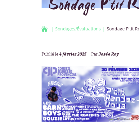
Sondage P’tit R

Sondages/Évaluations
Sondage P'tit 
4 février 2025
Josée Roy
Publié le
Par