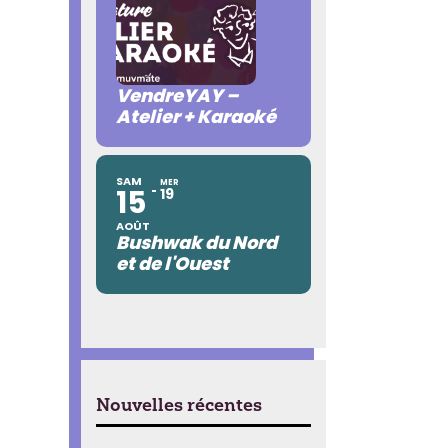
VendreYAY –
Atelier + Karaoké
SAM
MER
15
19
AOÛT
Bushwak du Nord
et de l'Ouest
Nouvelles récentes