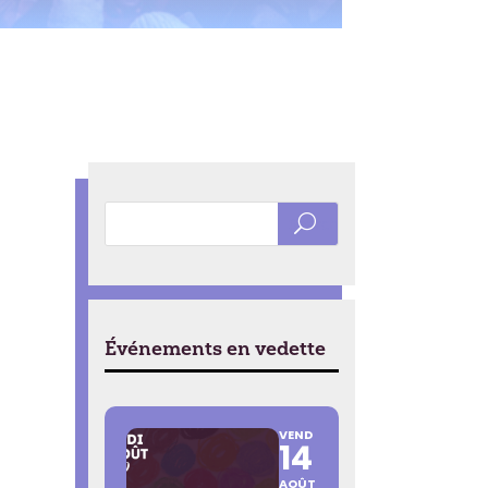
Événements en vedette
VEND
14
AOÛT