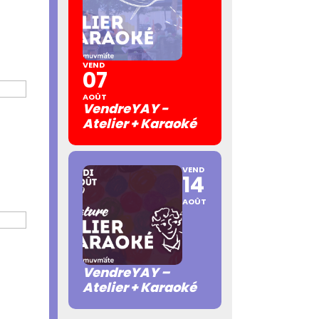
VEND
07
AOÛT
VendreYAY -
Atelier + Karaoké
VEND
14
AOÛT
VendreYAY –
Atelier + Karaoké