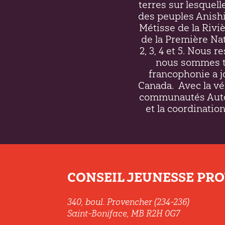
terres sur lesquell
des peuples Anish
Métisse de la Riv
de la Première Nati
2, 3, 4 et 5. Nous 
nous sommes to
francophonie a j
Canada.
Avec la vé
communautés Autoc
et la coordination
CONSEIL JEUNESSE PROV
340, boul. Provencher (234-236)
Saint-Boniface, MB R2H 0G7