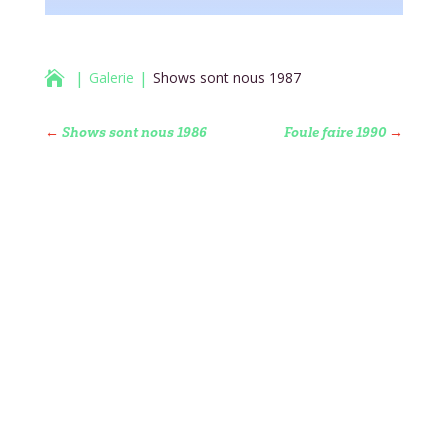

Galerie
Shows sont nous 1987
←
Shows sont nous 1986
Foule faire 1990
→
T
T
T
T
T