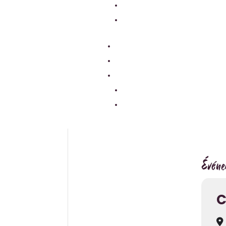
Événe
C