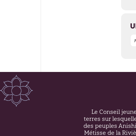
U
Le Conseil jeunes
terres sur lesquell
des peuples Anish
Métisse de la Riv