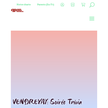
Notre charte
Parents (En/Fr)
VENDREYAY: Soirée Trivia