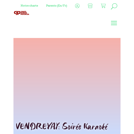
Notre charte
Parents (En/Fr)
VENDREYAY: Soirée Karaoké