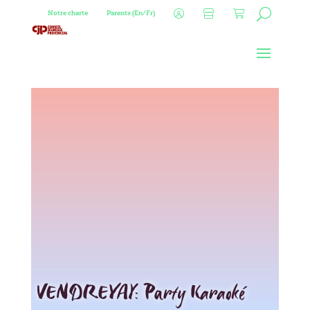
Notre charte
Parents (En/Fr)
VENDREYAY: Party Karaoké