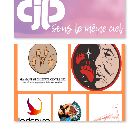
Sous le même ciel – 50 ans du Cjp
Organisations Autochtones avec des
mandats visant les jeunes au
Manitoba et Canada