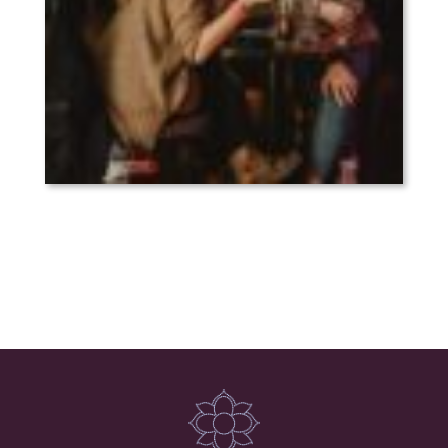
Ce soir ça s’passe (présenté par le Cjp
et muvmãte)