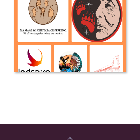
Organisations Autochtones avec des
mandats visant les jeunes au
Manitoba et Canada