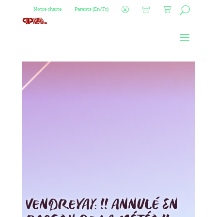
Notre charte
Parents (En/Fr)
VENDREYAY: !! ANNULÉ EN