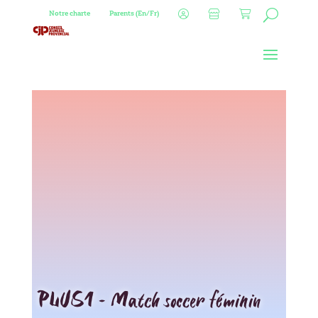
Notre charte
Parents (En/Fr)
PLUS1 – Match soccer féminin