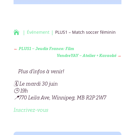

Événement
PLUS1 – Match soccer féminin
←
PLUS1 – Jeudis Franco: Film
VendreYAY – Atelier + Karaoké
→
Plus d’infos à venir!
🗓️ Le mardi 30 juin
🕒 19h
📍770 Leila Ave, Winnipeg, MB R2P 2W7
Inscrivez-vous