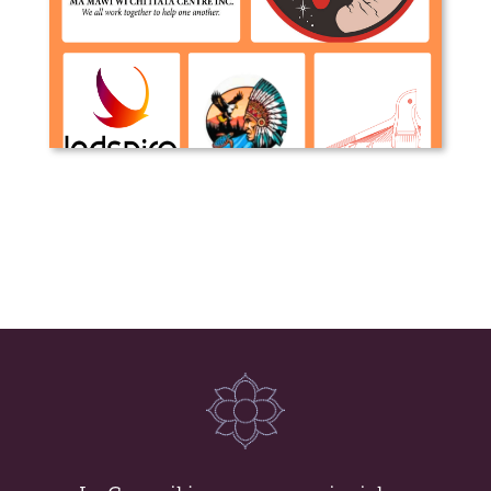
Organisations Autochtones avec des
mandats visant les jeunes au
Manitoba et Canada