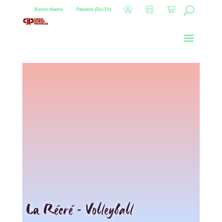
Notre charte
Parents (En/Fr)
La Récré – Volleyball