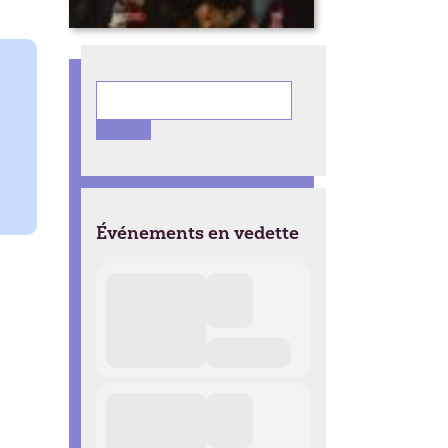
Ce soir ça s’passe
(présenté par le Cjp et
muvmãte)
Search
for:
Événements en vedette