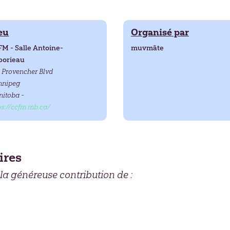
eu
Organisé par
M - Salle Antoine-
muvmãte
borieau
 Provencher Blvd
nnipeg
itoba -
ps://ccfm.mb.ca/
ires
 la généreuse contribution de :