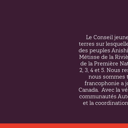
Le Conseil jeunes
terres sur lesquell
des peuples Anish
Métisse de la Riv
de la Première Nati
2, 3, 4 et 5. Nous 
nous sommes to
francophonie a j
Canada.
Avec la vé
communautés Autoc
et la coordination