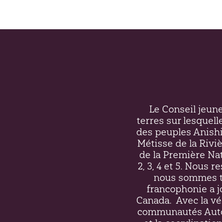
Le Conseil jeunes
terres sur lesquell
des peuples Anish
Métisse de la Riv
de la Première Nati
2, 3, 4 et 5. Nous 
nous sommes to
francophonie a j
Canada.
Avec la vé
communautés Autoc