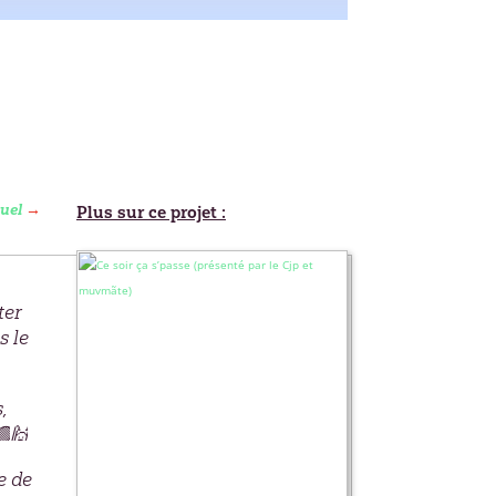
tuel
→
Plus sur ce projet :
ter
s le
,
e de