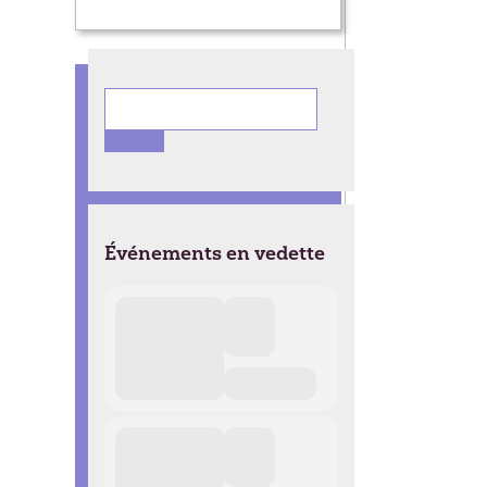
Ce soir ça s’passe
(présenté par le Cjp et
muvmãte)
Search
for:
Événements en vedette