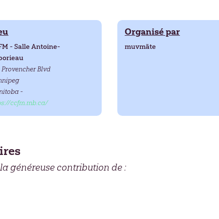
eu
Organisé par
M - Salle Antoine-
muvmãte
borieau
 Provencher Blvd
nnipeg
itoba -
ps://ccfm.mb.ca/
ires
 la généreuse contribution de :