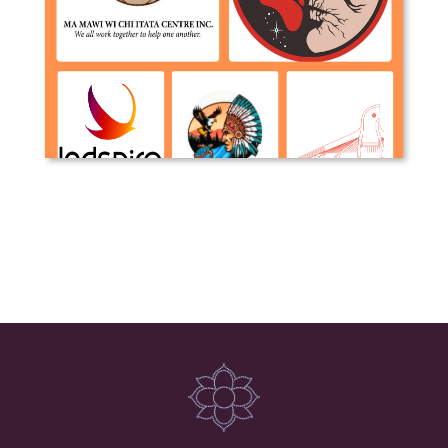
Organisations Autochtones avec des
mandats visant les jeunes au
Manitoba et Canada